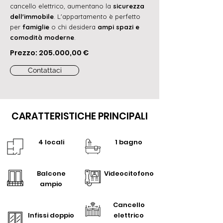
cancello elettrico, aumentano la
sicurezza
dell'immobile
. L'appartamento è perfetto
per
famiglie
o chi desidera
ampi spazi e
comodità moderne
.
Prezzo: 205.000,00 €
Contattaci
CARATTERISTICHE PRINCIPALI
4 locali
1 bagno
Balcone
Videocitofono
ampio
Cancello
Infissi doppio
elettrico