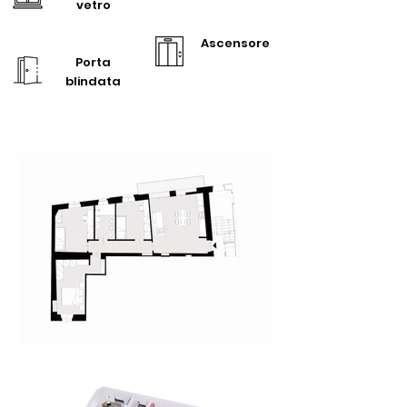
vetro
Ascensore
Porta
blindata